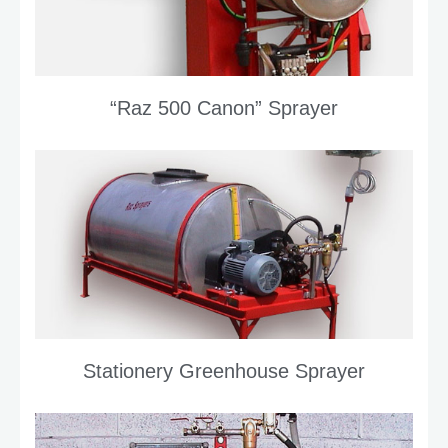
האתר,
בהתבסס על
אופן השימוש
באתר.
“Raz 500 Canon” Sprayer
חוויית
משתנש
על מנת
שהאתר שלנו
יפעל בצורה
הטובה ביותר
האפשרית
במהלך ביקורך.
אם תסרב לקבל
קובצי Cookie
אלה, חלק
מהפונקציונליות
תיעלם
מהאתר.
Stationery Greenhouse Sprayer
שיווק
על ידי