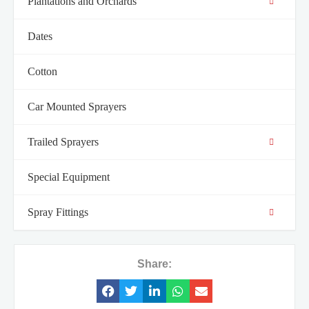
Plantations and Orchards
Dates
Cotton
Car Mounted Sprayers
חיוניים
קובצי
Cookie
Trailed Sprayers
אלה אינם
אופציונליים.
Special Equipment
הם נחוצים
לתפקוד
האתר.
Spray Fittings
סטטיסטיקה
על מנת שנוכל
Share:
לשפר את
הפונקציונליות
והמבנה של