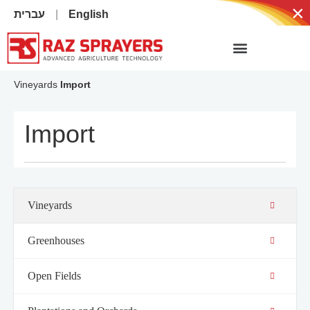
×
עברית
English
Vineyards
Import
Import
Vineyards
Greenhouses
Open Fields