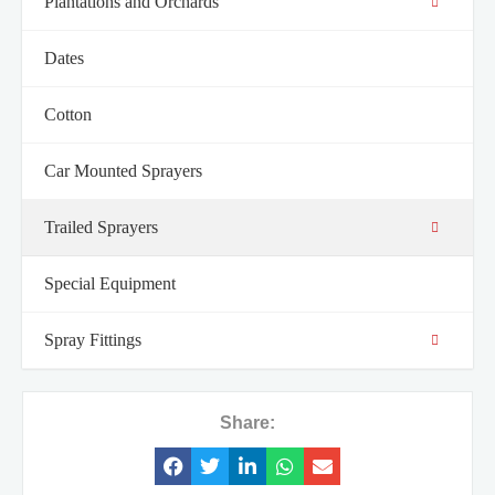
Plantations and Orchards
Dates
Cotton
Car Mounted Sprayers
חיוניים
קובצי
Cookie
Trailed Sprayers
אלה אינם
אופציונליים.
Special Equipment
הם נחוצים
לתפקוד
האתר.
Spray Fittings
סטטיסטיקה
על מנת שנוכל
Share:
לשפר את
הפונקציונליות
והמבנה של