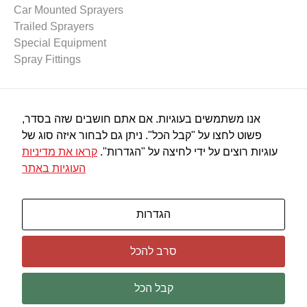
Car Mounted Sprayers
Trailed Sprayers
Special Equipment
Spray Fittings
Spraying Equipment
אנו משתמשים בעוגיות. אם אתם חושבים שזה בסדר,
Spray Pumps
פשוט לחצו על "קבל הכל". ניתן גם לבחור איזה סוג של
Spray Nozzles
עוגיות רוצים על ידי לחיצה על "הגדרות".
קראו את מדיניות
Spray Guns
העוגיות באתר
Plastic Connectors
Filters
Miscalleneous
הגדרות
סרב להכל
© All rights reserved to raz Sprayers |
Sitemap
קבל הכל
Webdesign:
Pixieweb