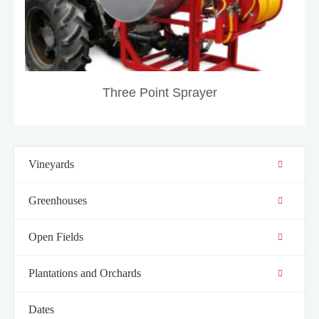
שיתוף
תחומי
העניין
וההתנהגות
שלך בעת
ביקורך
באתר
Three Point Sprayer
שלנו, אתה
מגדיל את
הסיכוי
לראות תוכן
והצעות
מותאמות
Vineyards
אישית.
Greenhouses
Open Fields
Plantations and Orchards
Dates