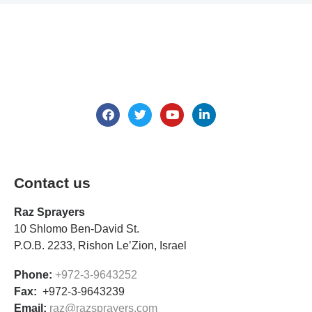
We are here for all your questions.
Contact us
Contact us
Raz Sprayers
10 Shlomo Ben-David St.
P.O.B. 2233, Rishon Le’Zion, Israel
Phone:
+972-3-9643252
Fax:
+972-3-9643239
Email:
raz@razsprayers.com