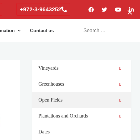
+972-3-9643252
×
rmation
Contact us
Vineyards
Greenhouses
Open Fields
Plantations and Orchards
Dates