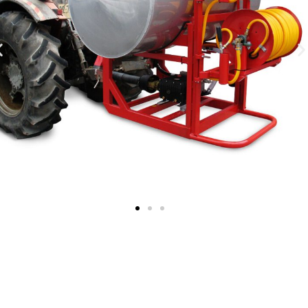
חיוניים
קובצי
Cookie
אלה אינם
אופציונליים.
הם נחוצים
לתפקוד
האתר.
סטטיסטיקה
על מנת שנוכל
לשפר את
הפונקציונליות
והמבנה של