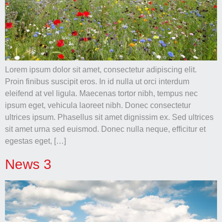
האתר,
בהתבסס על
אופן השימוש
באתר.
חוויית
משתנש
Lorem ipsum dolor sit amet, consectetur adipiscing elit.
על מנת
Proin finibus suscipit eros. In id nulla ut orci interdum
שהאתר שלנו
eleifend at vel ligula. Maecenas tortor nibh, tempus nec
יפעל בצורה
ipsum eget, vehicula laoreet nibh. Donec consectetur
הטובה ביותר
האפשרית
ultrices ipsum. Phasellus sit amet dignissim ex. Sed ultrices
במהלך ביקורך.
sit amet urna sed euismod. Donec nulla neque, efficitur et
אם תסרב לקבל
egestas eget, […]
קובצי Cookie
אלה, חלק
מהפונקציונליות
News 3
תיעלם
מהאתר.
שיווק
על ידי